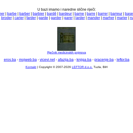
U bazi imamo i naredne slične riječi:
ner
|
barbe
|
barber
|
barbier
|
bardě
|
bardeur
|
barne
|
barre
|
barrer
|
barreur
|
base
|
broder
|
carier
|
farder
|
garde
|
garder
|
garer
|
larder
|
mander
|
marher
|
marier
|
n
Rječnik medicinskih pojmova
eros.ba
-
mojweb.ba
-
vicevi.net
-
afazija.ba
-
knjiga.ba
-
pracenje.ba
-
leftor.ba
Kontakt
| Copyright © 2007-2026
LEFTOR d.o.o.
Tuzla, BiH