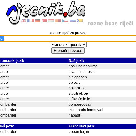
Unesite riječ za prevod:
rancuski jezik
Naš jezik
arder
nositi na nosilima
arder
tovariti na nosila
arder
biti opasan
arder
obložiti
arder
pokoriti se
arder
staviti oklop
arder
teško će to ići
bombarder
bombardovati
bombarder
iznenaada imenovati
bombarder
napasti
aš jezik
Francuski jezik
bombarder
bobamier, m