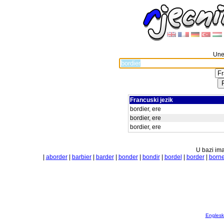
Unes
Francuski jezik
bordier, ere
bordier, ere
bordier, ere
U bazi ima
|
aborder
|
barbier
|
barder
|
bonder
|
bondir
|
bordel
|
border
|
borne
Englesko