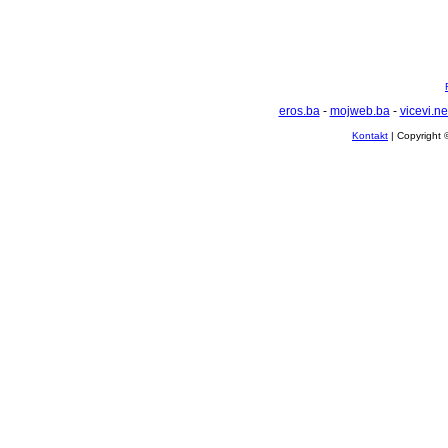
eros.ba
-
mojweb.ba
-
vicevi.ne
Kontakt
| Copyright