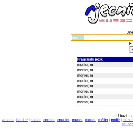
Unes
Francuski jezik
mortier, m
mortier, m
mortier, m
mortier, m
mortier, m
mortier, m
mortier, m
mortier, m
U bazi ima
|
amortir
|
bordier
|
bottier
|
cornier
|
courtier
|
murier
|
marier
|
mětier
|
moitir
|
monte
|
routier