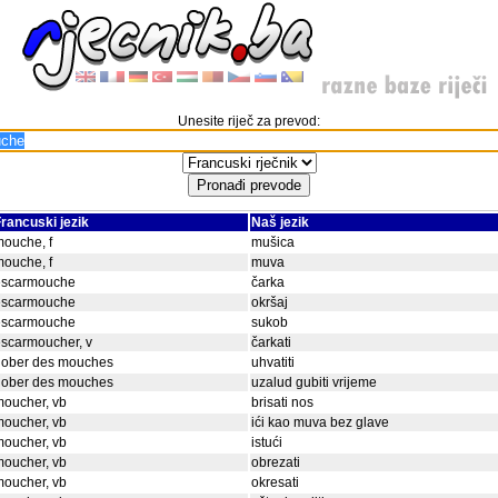
Unesite riječ za prevod:
rancuski jezik
Naš jezik
ouche, f
mušica
ouche, f
muva
escarmouche
čarka
escarmouche
okršaj
escarmouche
sukob
scarmoucher, v
čarkati
gober des mouches
uhvatiti
gober des mouches
uzalud gubiti vrijeme
oucher, vb
brisati nos
oucher, vb
ići kao muva bez glave
oucher, vb
istući
oucher, vb
obrezati
oucher, vb
okresati