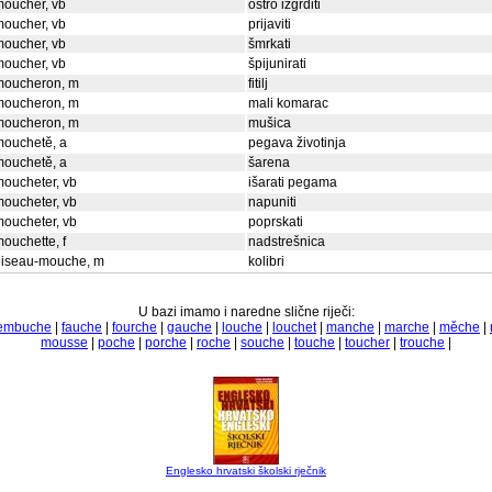
oucher, vb
oštro izgrditi
oucher, vb
prijaviti
oucher, vb
šmrkati
oucher, vb
špijunirati
moucheron, m
fitilj
moucheron, m
mali komarac
moucheron, m
mušica
mouchetě, a
pegava životinja
mouchetě, a
šarena
oucheter, vb
išarati pegama
oucheter, vb
napuniti
oucheter, vb
poprskati
ouchette, f
nadstrešnica
oiseau-mouche, m
kolibri
U bazi imamo i naredne slične riječi:
embuche
|
fauche
|
fourche
|
gauche
|
louche
|
louchet
|
manche
|
marche
|
měche
|
mousse
|
poche
|
porche
|
roche
|
souche
|
touche
|
toucher
|
trouche
|
Englesko hrvatski školski rječnik