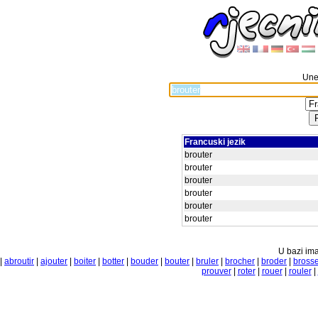
Unes
Francuski jezik
brouter
brouter
brouter
brouter
brouter
brouter
U bazi ima
|
abroutir
|
ajouter
|
boiter
|
botter
|
bouder
|
bouter
|
bruler
|
brocher
|
broder
|
bross
prouver
|
roter
|
rouer
|
rouler
|