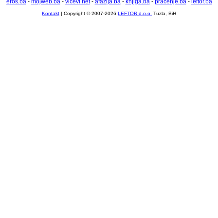
eros.ba
-
mojweb.ba
-
vicevi.net
-
afazija.ba
-
knjiga.ba
-
pracenje.ba
-
leftor.ba
Kontakt
| Copyright © 2007-2026
LEFTOR d.o.o.
Tuzla, BiH