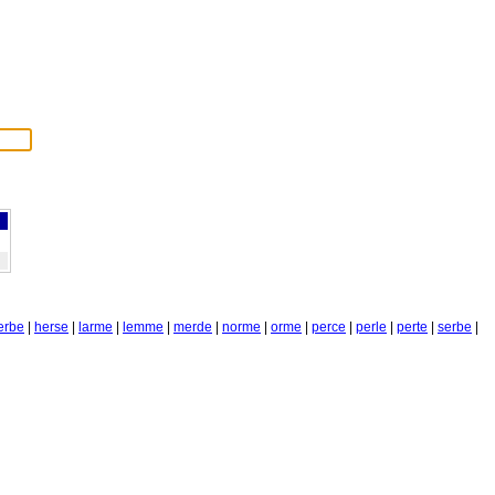
erbe
|
herse
|
larme
|
lemme
|
merde
|
norme
|
orme
|
perce
|
perle
|
perte
|
serbe
|