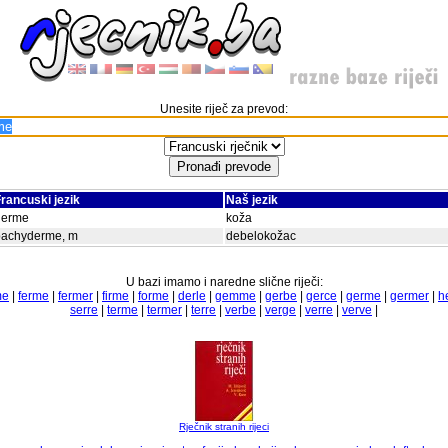
Unesite riječ za prevod:
rancuski jezik
Naš jezik
derme
koža
pachyderme, m
debelokožac
U bazi imamo i naredne slične riječi:
me
|
ferme
|
fermer
|
firme
|
forme
|
derle
|
gemme
|
gerbe
|
gerce
|
germe
|
germer
|
h
serre
|
terme
|
termer
|
terre
|
verbe
|
verge
|
verre
|
verve
|
Rječnik stranih rijeci