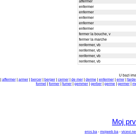
affermer
enfermer
enfermer
enfermer
enfermer
enfermer
fermer la bouche, v
fermer la marche
renfermer, vb
renfermer, vb
renfermer, vb
renfermer, vb
U bazi ima
|
affermer
|
armer
|
bercer
|
berger
|
cerner
|
de mer
|
derme
|
enfermer
|
errer
|
farde
formel
|
former
|
fumer
|
gemmer
|
gerber
|
germe
|
germer
|
m
Moj prvi
eros.ba
-
mojweb.ba
-
vicevi.ne