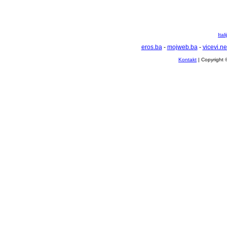
Ital
eros.ba
-
mojweb.ba
-
vicevi.ne
Kontakt
| Copyright