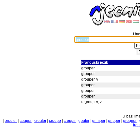
Unes
Francuski jezik
grouper
grouper
grouper, v
grouper
grouper
grouper
regrouper, v
U bazi ima
|
brouter
|
couper
|
crouler
|
croupe
|
croupir
|
gouter
|
grimper
|
gripper
|
grogner
|
trou