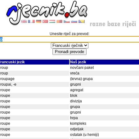
Unesite riječ za prevod:
rancuski jezik
Naš jezik
group
novčani paket
group
vreća
groupage
(krvna) grupa
roupai, -e
grupni
groupe
agregat
groupe
blok
groupe
divizija
groupe
grupa
groupe
grupni
groupe
hrpa
groupe
kompleks
groupe
odjeljak
groupe
ostatak (u hemiji)