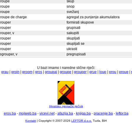
groupe
skup
groupe
snop
groupe
svežanj
groupe de charge
agregat za punjenje akumulatora
grouper
formirati skupove
grouper
grupisati
rouper, v
sakupiti
grouper
skupljati
grouper
skupljati se
grouper
ukrasti
egrouper, v
pregrupisati
U bazi imamo i naredne slične riječi:
|
grau
|
groin
|
groom
|
gros
|
groupai
|
groupe
|
grouper
|
grue
|
loup
|
prou
|
proue
|
Hrvatsko njemački rječnik
eros.ba
-
mojweb.ba
-
vicevi.net
-
afazija.ba
-
knjiga.ba
-
pracenje.ba
-
leftor.ba
Kontakt
| Copyright © 2007-2026
LEFTOR d.o.o.
Tuzla, BiH