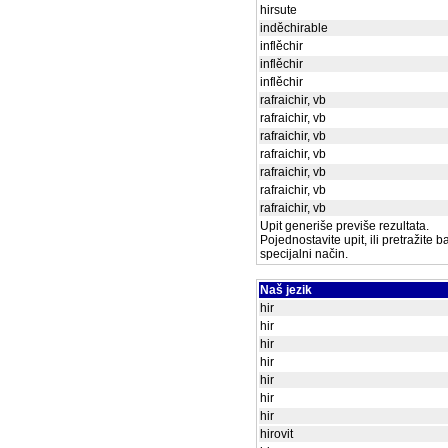
hirsute
inděchirable
inflěchir
inflěchir
inflěchir
rafraichir, vb
rafraichir, vb
rafraichir, vb
rafraichir, vb
rafraichir, vb
rafraichir, vb
rafraichir, vb
Upit generiše previše rezultata.
Pojednostavite upit, ili pretražite 
specijalni način.
Naš jezik
hir
hir
hir
hir
hir
hir
hir
hirovit