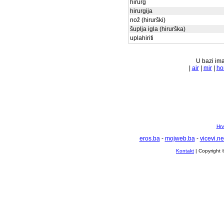
hirurg
hirurgija
nož (hirurški)
šuplja igla (hirurška)
uplahiriti
U bazi ima
|
air
|
mir
|
ho
Hrv
eros.ba
-
mojweb.ba
-
vicevi.ne
Kontakt
| Copyright