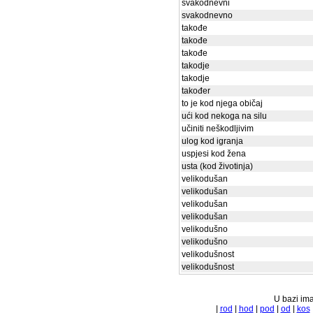
svakodnevni
svakodnevno
takođe
takođe
takođe
takodje
takodje
također
to je kod njega običaj
ući kod nekoga na silu
učiniti neškodljivim
ulog kod igranja
uspjesi kod žena
usta (kod životinja)
velikodušan
velikodušan
velikodušan
velikodušan
velikodušno
velikodušno
velikodušnost
velikodušnost
U bazi ima
|
rod
|
hod
|
pod
|
od
|
kos