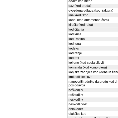
dođite kod mene
gaz (kod broda)
gvozdena udlaga (kod fraktura)
ima kredit kod
kanal (kod automehaničara)
klješta (kod raka)
kod čitanja
kod kuće
kod Rasina
kod toga
kodeks
kodiranje
kodirati
koljeno (kod spoja cijevi)
komanda (kod kompjutera)
konjska zadnjica kod (debelih žen
krokodilske suze
nagovoriti radnike da pređu kod d
poslodavca
neškodljiv
neškodljiv
neškodljiv
neškodljivost
oblakoder
olakšice kod