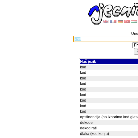
Unes
Naš jezik
kod
kod
kod
kod
kod
kod
kod
kod
kod
apstinencija (na izborima kod glas
dekoder
dekodirati
dlaka (kod konja)