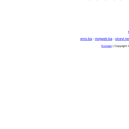
eros.ba
-
mojweb.ba
-
vicevi.ne
Kontakt
| Copyright