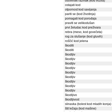
osovinski razmak (kod vozila)
ostajati kod
otpornost kod savijanja
pariti se (kod životinja)
pomagati kod porođaja
praviti se velikodušan
prvi želudac kod preživara
rebra (meso, kod govečeta)
rog za slušanje (kod gluvih)
roščić kod jelena
škoditi
škoditi
škodljiv
škodljiv
škodljiv
škodljiv
škodljiv
škodljiv
škodljiv
škodljiv
škodljiv
škodljivo
škodljivost
slinavka (bolest kod mladih konja)
štit ležaja (kod mašine)