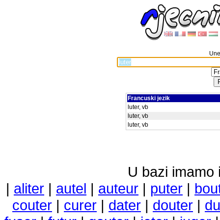
Unes
Francuski jezik
luter, vb
luter, vb
luter, vb
U bazi imamo i 
|
aliter
|
autel
|
auteur
|
puter
|
bou
couter
|
curer
|
dater
|
douter
|
du