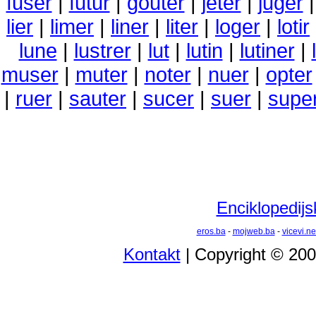
fuser
|
futur
|
gouter
|
jeter
|
juger
lier
|
limer
|
liner
|
liter
|
loger
|
lotir
lune
|
lustrer
|
lut
|
lutin
|
lutiner
|
muser
|
muter
|
noter
|
nuer
|
opter
|
ruer
|
sauter
|
sucer
|
suer
|
supe
Enciklopedijs
eros.ba
-
mojweb.ba
-
vicevi.ne
Kontakt
| Copyright © 20