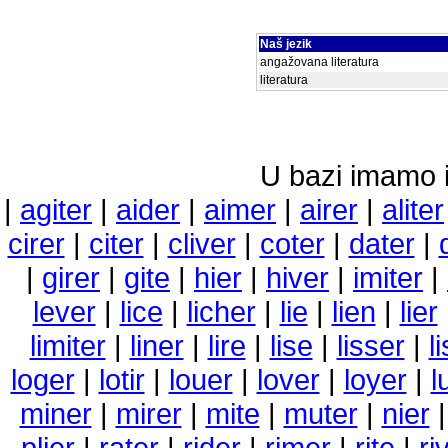
Naš jezik
angažovana literatura
literatura
U bazi imamo i 
|
agiter
|
aider
|
aimer
|
airer
|
aliter
cirer
|
citer
|
cliver
|
coter
|
dater
|
|
girer
|
gite
|
hier
|
hiver
|
imiter
|
lever
|
lice
|
licher
|
lie
|
lien
|
lier
limiter
|
liner
|
lire
|
lise
|
lisser
|
l
loger
|
lotir
|
louer
|
lover
|
loyer
|
l
miner
|
mirer
|
mite
|
muter
|
nier
plier
|
rater
|
rider
|
rimer
|
rite
|
ri