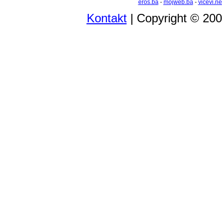
eros.ba
-
mojweb.ba
-
vicevi.ne
Kontakt
| Copyright © 20