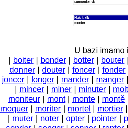
surmonter, vb
Naš jezik
monter
U bazi imamo i 
|
boiter
|
bonder
|
botter
|
bouter
donner
|
douter
|
foncer
|
fonder
joncer
|
longer
|
mander
|
manger
|
mincer
|
miner
|
minuter
|
moi
moniteur
|
mont
|
monte
|
montě
moquer
|
moriter
|
mortel
|
mortier
|
muter
|
noter
|
opter
|
pointer
|
p
sonder
|
songer
|
sonner
|
tenter