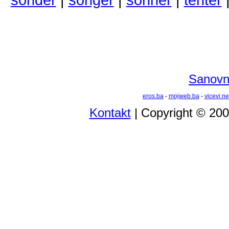
Sanovni
eros.ba
-
mojweb.ba
-
vicevi.ne
Kontakt
| Copyright © 20