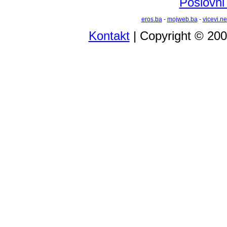
Poslovni 
eros.ba
-
mojweb.ba
-
vicevi.ne
Kontakt
| Copyright © 20