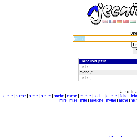
Unes
Francuski jezik
miche, f
miche, f
miche, f
U bazi ima
|
arche
|
buche
|
biche
|
bicher
|
boche
|
cache
|
chiche
|
coche
|
deche
|
fiche
|
fich
mire
|
mise
|
mite
|
mouche
|
mythe
|
niche
|
nic