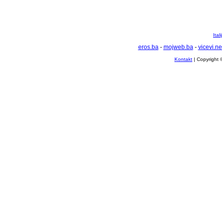
Ital
eros.ba
-
mojweb.ba
-
vicevi.ne
Kontakt
| Copyright