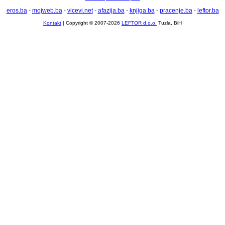
eros.ba
-
mojweb.ba
-
vicevi.net
-
afazija.ba
-
knjiga.ba
-
pracenje.ba
-
leftor.ba
Kontakt
| Copyright © 2007-2026
LEFTOR d.o.o.
Tuzla, BiH