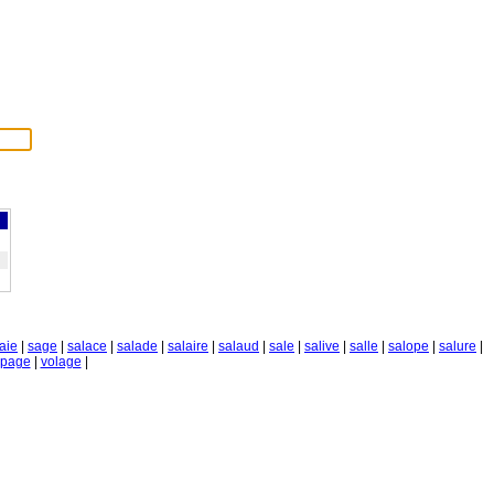
aie
|
sage
|
salace
|
salade
|
salaire
|
salaud
|
sale
|
salive
|
salle
|
salope
|
salure
|
apage
|
volage
|