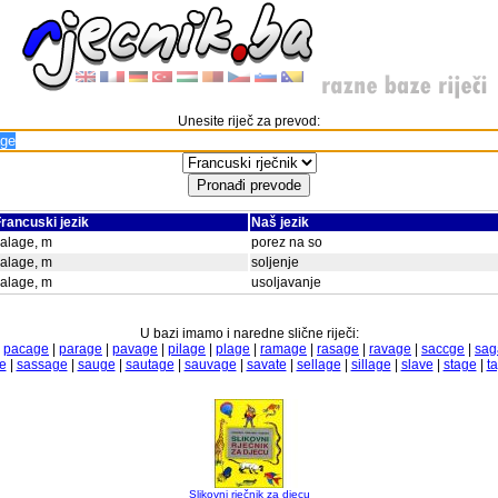
Unesite riječ za prevod:
rancuski jezik
Naš jezik
alage, m
porez na so
alage, m
soljenje
alage, m
usoljavanje
U bazi imamo i naredne slične riječi:
|
pacage
|
parage
|
pavage
|
pilage
|
plage
|
ramage
|
rasage
|
ravage
|
saccge
|
sag
e
|
sassage
|
sauge
|
sautage
|
sauvage
|
savate
|
sellage
|
sillage
|
slave
|
stage
|
t
Slikovni rječnik za djecu