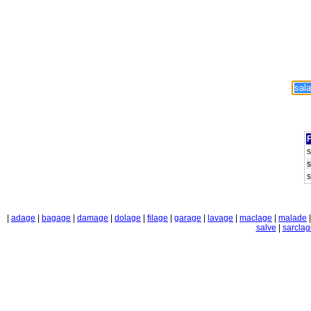
F
s
s
s
|
adage
|
bagage
|
damage
|
dolage
|
filage
|
garage
|
lavage
|
maclage
|
malade
salve
|
sarclag