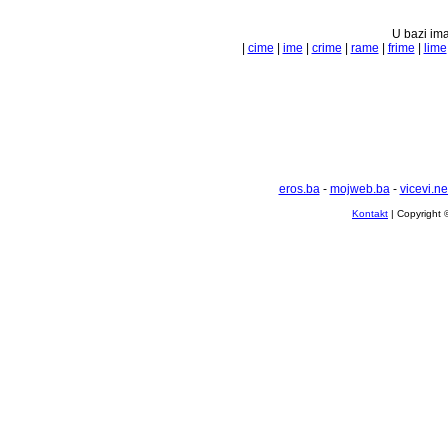
U bazi ima
|
cime
|
ime
|
crime
|
rame
|
frime
|
lime
eros.ba
-
mojweb.ba
-
vicevi.ne
Kontakt
| Copyright