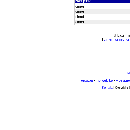
Naš jezik
cimer
cimer
cimet
cimet
U bazi ima
|
cimer
|
cimet
|
ci
Mo
eros.ba
-
mojweb.ba
-
vicevi.ne
Kontakt
| Copyright