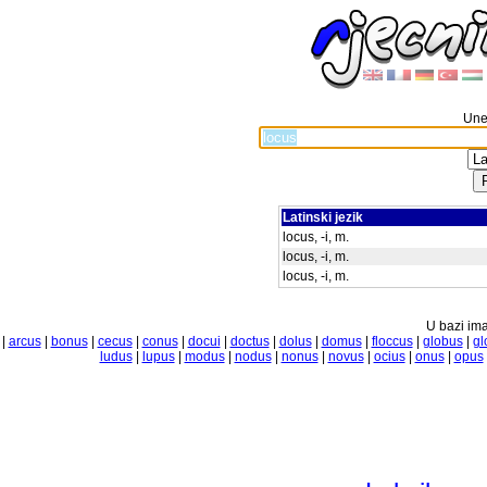
Unes
Latinski jezik
locus, -i, m.
locus, -i, m.
locus, -i, m.
U bazi ima
|
arcus
|
bonus
|
cecus
|
conus
|
docui
|
doctus
|
dolus
|
domus
|
floccus
|
globus
|
gl
ludus
|
lupus
|
modus
|
nodus
|
nonus
|
novus
|
ocius
|
onus
|
opus