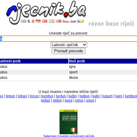
Unesite riječ za prevod:
atinski jezik
Naš jezik
udus
igra
udus
sport
udus
škola
U bazi imamo i naredne slične riječi:
us
|
lepus
|
lobus
|
locus
|
lucidus
|
luctus
|
ludio
|
ludius
|
ludo
|
lusum
|
lues
|
lumbu
putus
|
sidus
|
suus
|
unus
|
usus
|
Talijansko hrvatski univerzalni rječnik