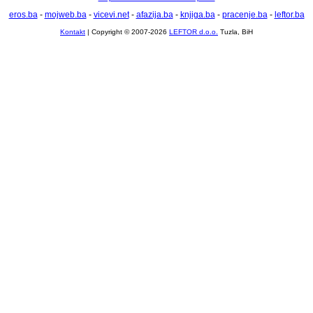
eros.ba
-
mojweb.ba
-
vicevi.net
-
afazija.ba
-
knjiga.ba
-
pracenje.ba
-
leftor.ba
Kontakt
| Copyright © 2007-2026
LEFTOR d.o.o.
Tuzla, BiH