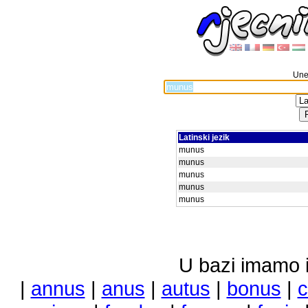
Unes
Latinski jezik
munus
munus
munus
munus
munus
U bazi imamo i 
|
annus
|
anus
|
autus
|
bonus
|