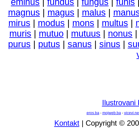
eminus
|
fundus
|
fungus
|
funis
magnus
|
magus
|
malus
|
manu
mirus
|
modus
|
mons
|
multus
|
muris
|
mutuo
|
mutuus
|
nonus
purus
|
putus
|
sanus
|
sinus
|
su
Ilustrovani
eros.ba
-
mojweb.ba
-
vicevi.ne
Kontakt
| Copyright © 20