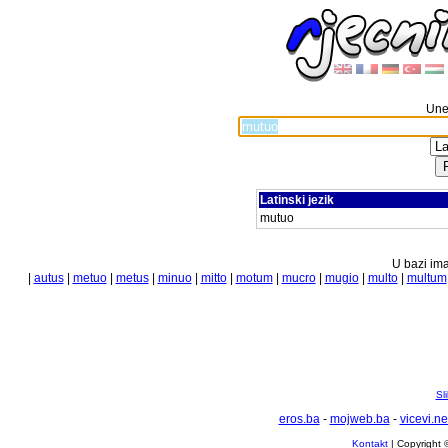
Unes
Latinski jezik
mutuo
U bazi ima
|
autus
|
metuo
|
metus
|
minuo
|
mitto
|
motum
|
mucro
|
mugio
|
multo
|
multum
Sl
eros.ba
-
mojweb.ba
-
vicevi.ne
Kontakt
| Copyright