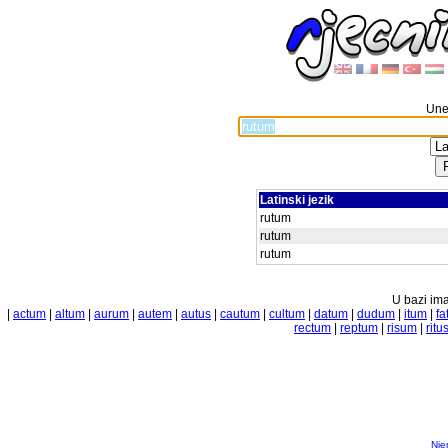
Unes
Latinski jezik
rutum
rutum
rutum
U bazi ima
|
actum
|
altum
|
aurum
|
autem
|
autus
|
cautum
|
cultum
|
datum
|
dudum
|
itum
|
fa
rectum
|
reptum
|
risum
|
ritu
Nje