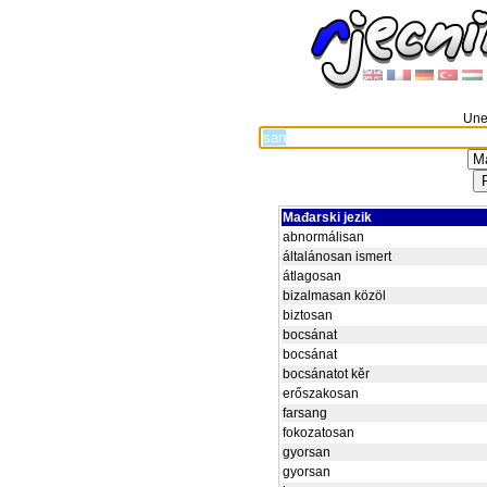
Unes
Mađarski jezik
abnormálisan
általánosan ismert
átlagosan
bizalmasan közöl
biztosan
bocsánat
bocsánat
bocsánatot kěr
erőszakosan
farsang
fokozatosan
gyorsan
gyorsan