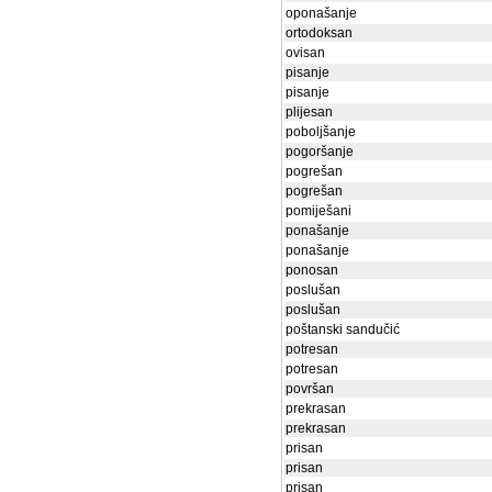
oponašanje
ortodoksan
ovisan
pisanje
pisanje
plijesan
poboljšanje
pogoršanje
pogrešan
pogrešan
pomiješani
ponašanje
ponašanje
ponosan
poslušan
poslušan
poštanski sandučić
potresan
potresan
površan
prekrasan
prekrasan
prisan
prisan
prisan