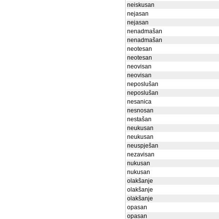
neiskusan
nejasan
nejasan
nenadmašan
nenadmašan
neotesan
neotesan
neovisan
neovisan
neposlušan
neposlušan
nesanica
nesnosan
nestašan
neukusan
neukusan
neuspješan
nezavisan
nukusan
nukusan
olakšanje
olakšanje
olakšanje
opasan
opasan