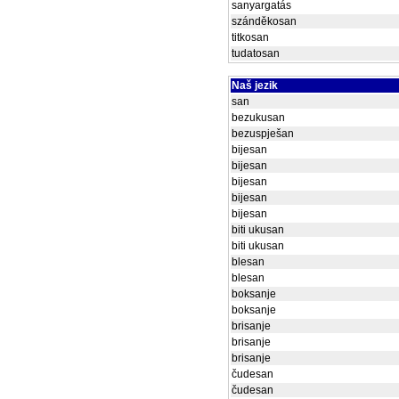
sanyargatás
szánděkosan
titkosan
tudatosan
Naš jezik
san
bezukusan
bezuspješan
bijesan
bijesan
bijesan
bijesan
bijesan
biti ukusan
biti ukusan
blesan
blesan
boksanje
boksanje
brisanje
brisanje
brisanje
čudesan
čudesan