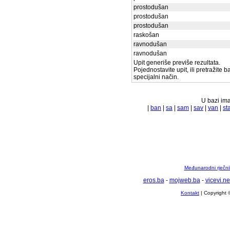
prostodušan
prostodušan
prostodušan
raskošan
ravnodušan
ravnodušan
Upit generiše previše rezultata.
Pojednostavite upit, ili pretražite 
specijalni način.
U bazi ima
|
ban
|
sa
|
sam
|
sav
|
van
|
st
Međunarodni rječnik
eros.ba
-
mojweb.ba
-
vicevi.ne
Kontakt
| Copyright