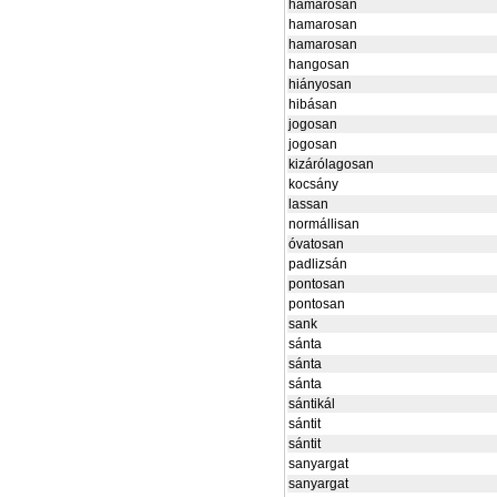
hamarosan
hamarosan
hamarosan
hangosan
hiányosan
hibásan
jogosan
jogosan
kizárólagosan
kocsány
lassan
normállisan
óvatosan
padlizsán
pontosan
pontosan
sank
sánta
sánta
sánta
sántikál
sántit
sántit
sanyargat
sanyargat