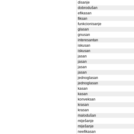
disanje
dobrodušan
efikasan
fiksan
funkcionisanje
glasan
gnusan
interesantan
iskusan
iskusan
jasan
jasan
jasan
jasan
jednoglasan
jednoglasan
kasan
kasan
konveksan
krasan
krasan
malodušan
miješanje
miješanje
neefikasan