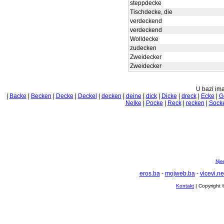
steppdecke
Tischdecke, die
verdeckend
verdeckend
Wolldecke
zudecken
Zweidecker
Zweidecker
U bazi ima
|
Backe
|
Becken
|
Decke
|
Deckel
|
decken
|
deine
|
dick
|
Dicke
|
dreck
|
Ecke
|
G
Nelke
|
Pocke
|
Reck
|
recken
|
Sock
Nje
eros.ba
-
mojweb.ba
-
vicevi.ne
Kontakt
| Copyright