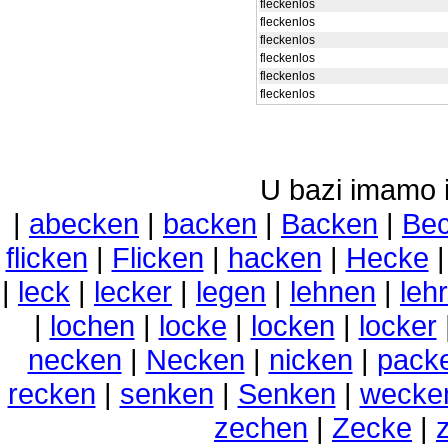
fleckenlos
fleckenlos
fleckenlos
fleckenlos
fleckenlos
fleckenlos
U bazi imamo i 
|
abecken
|
backen
|
Backen
|
Be
flicken
|
Flicken
|
hacken
|
Hecke
|
leck
|
lecker
|
legen
|
lehnen
|
leh
|
lochen
|
locke
|
locken
|
locker
necken
|
Necken
|
nicken
|
pack
recken
|
senken
|
Senken
|
wecke
zechen
|
Zecke
|