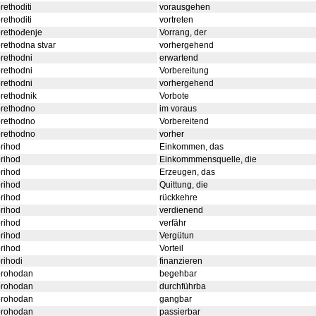
rethoditi
vorausgehen
rethoditi
vortreten
rethođenje
Vorrang, der
rethodna stvar
vorhergehend
rethodni
erwartend
rethodni
Vorbereitung
rethodni
vorhergehend
rethodnik
Vorbote
prethodno
im voraus
prethodno
Vorbereitend
prethodno
vorher
rihod
Einkommen, das
rihod
Einkommmensquelle, die
rihod
Erzeugen, das
rihod
Quittung, die
rihod
rückkehre
rihod
verdienend
rihod
verfähr
rihod
Vergütun
rihod
Vorteil
rihodi
finanzieren
prohodan
begehbar
prohodan
durchführba
prohodan
gangbar
prohodan
passierbar