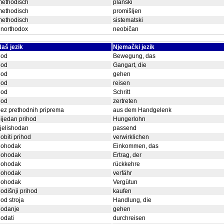
methodisch
planski
methodisch
promišljen
methodisch
sistematski
unorthodox
neobičan
aš jezik
Njemački jezik
hod
Bewegung, das
hod
Gangart, die
hod
gehen
hod
reisen
hod
Schritt
hod
zertreten
ez prethodnih priprema
aus dem Handgelenk
ijedan prihod
Hungerlohn
jelishodan
passend
obiti prihod
verwirklichen
dohodak
Einkommen, das
dohodak
Ertrag, der
dohodak
rückkehre
dohodak
verfähr
dohodak
Vergütun
odišnji prihod
kaufen
od stroja
Handlung, die
hodanje
gehen
odati
durchreisen