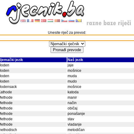
Unesite riječ za prevod:
jemački jezik
Naš jezik
Hoden
jaje
Hoden
mošnice
Hoden
muda
Hoden
mudo
Hodensack
mošnice
Kathode
katoda
Methode
manir
Methode
način
Methode
običaj
Methode
ponašanje
Methode
stav
Methode
vladanje
methodisch
metodičan