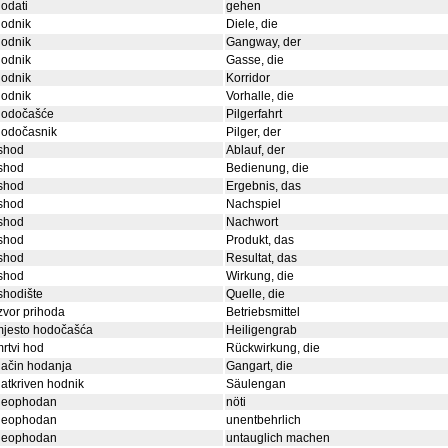
odati
gehen
hodnik
Diele, die
hodnik
Gangway, der
hodnik
Gasse, die
hodnik
Korridor
hodnik
Vorhalle, die
hodočašće
Pilgerfahrt
hodočasnik
Pilger, der
shod
Ablauf, der
shod
Bedienung, die
shod
Ergebnis, das
shod
Nachspiel
shod
Nachwort
shod
Produkt, das
shod
Resultat, das
shod
Wirkung, die
shodište
Quelle, die
zvor prihoda
Betriebsmittel
mjesto hodočašća
Heiligengrab
rtvi hod
Rückwirkung, die
ačin hodanja
Gangart, die
atkriven hodnik
Säulengan
neophodan
nöti
neophodan
unentbehrlich
neophodan
untauglich machen