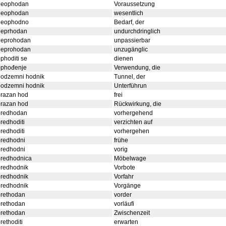
neophodan
Voraussetzung
neophodan
wesentlich
neophodno
Bedarf, der
neprhodan
undurchdringlich
neprohodan
unpassierbar
neprohodan
unzugänglic
phoditi se
dienen
ophođenje
Verwendung, die
podzemni hodnik
Tunnel, der
podzemni hodnik
Unterführun
prazan hod
frei
prazan hod
Rückwirkung, die
predhodan
vorhergehend
redhoditi
verzichten auf
redhoditi
vorhergehen
predhodni
frühe
predhodni
vorig
predhodnica
Möbelwage
predhodnik
Vorbote
predhodnik
Vorfahr
predhodnik
Vorgänge
prethodan
vorder
prethodan
vorläufi
prethodan
Zwischenzeit
rethoditi
erwarten