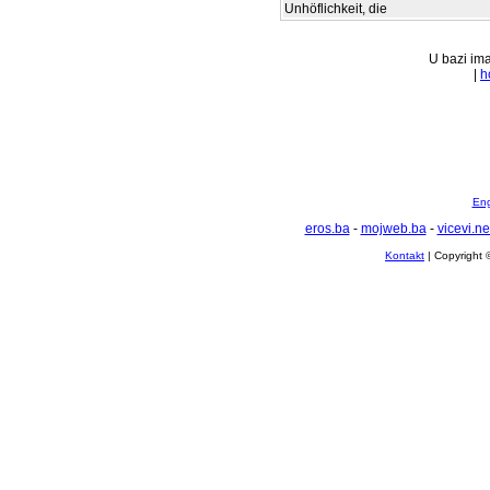
Unhöflichkeit, die
U bazi ima
|
h
Eng
eros.ba
-
mojweb.ba
-
vicevi.ne
Kontakt
| Copyright