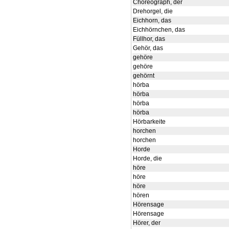
Choreograph, der
Drehorgel, die
Eichhorn, das
Eichhörnchen, das
Füllhor, das
Gehör, das
gehöre
gehöre
gehörnt
hörba
hörba
hörba
hörba
Hörbarkeite
horchen
horchen
Horde
Horde, die
höre
höre
höre
hören
Hörensage
Hörensage
Hörer, der