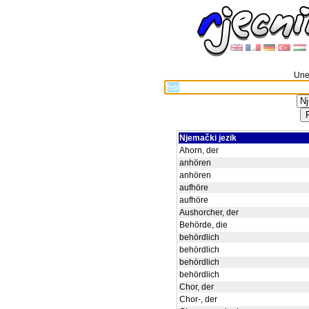
Unes
Njemački jezik
Ahorn, der
anhören
anhören
aufhöre
aufhöre
Aushorcher, der
Behörde, die
behördlich
behördlich
behördlich
behördlich
Chor, der
Chor-, der