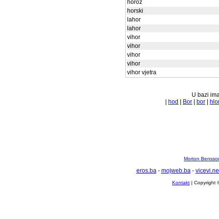
horoz
horski
lahor
lahor
vihor
vihor
vihor
vihor
vihor vjetra
U bazi ima
|
hod
|
Bor
|
bor
|
hlo
Morton Bensson
eros.ba
-
mojweb.ba
-
vicevi.ne
Kontakt
| Copyright