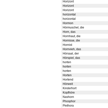
Horizont
Horizont
Horizont
horizontal
horizontal
Hormon
Hörmuschel, die
Horn, das
Hornhaut, die
Hornisse, die
Hornist
Hornvieh, das
Hörsaal, der
Hörspiel, das
horten
horten
horten
Horten
Hortend
Hörweit
Kinderhort
Kopfhöre
Nashorn
Phosphor
Plethora