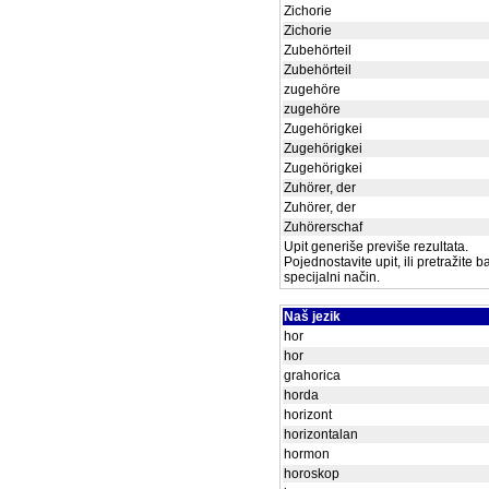
Zichorie
Zichorie
Zubehörteil
Zubehörteil
zugehöre
zugehöre
Zugehörigkei
Zugehörigkei
Zugehörigkei
Zuhörer, der
Zuhörer, der
Zuhörerschaf
Upit generiše previše rezultata.
Pojednostavite upit, ili pretražite 
specijalni način.
Naš jezik
hor
hor
grahorica
horda
horizont
horizontalan
hormon
horoskop