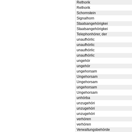
Rethorik
Rethorik
Schornstein
Signalhorn
Staatsangehörigkei
Staatsangehörigkei
Telephonhörer, der
unaufhörlic
unaufhörlic
unaufhörlic
unaufhörlic
ungehör
ungehör
ungehorsam
Ungehorsam
Ungehorsam
ungehorsam
Ungehorsam
unhörba
unzugehöri
unzugehöri
unzugehöri
verhören
verhören
Verwaltungsbehörde