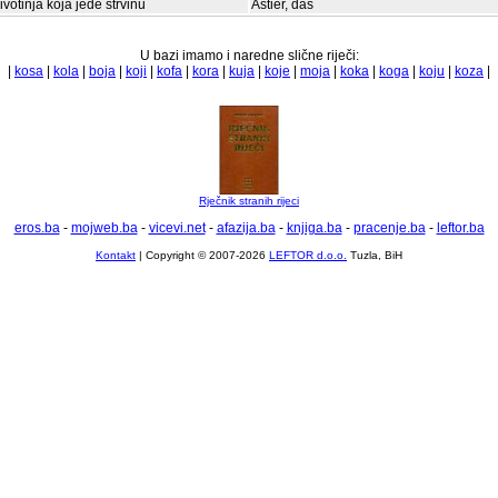
ivotinja koja jede strvinu
Astier, das
U bazi imamo i naredne slične riječi:
|
kosa
|
kola
|
boja
|
koji
|
kofa
|
kora
|
kuja
|
koje
|
moja
|
koka
|
koga
|
koju
|
koza
|
Rječnik stranih rijeci
eros.ba
-
mojweb.ba
-
vicevi.net
-
afazija.ba
-
knjiga.ba
-
pracenje.ba
-
leftor.ba
Kontakt
| Copyright © 2007-2026
LEFTOR d.o.o.
Tuzla, BiH