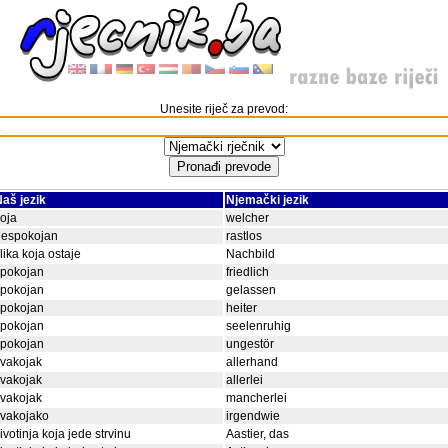
Unesite riječ za prevod:
aš jezik
Njemački jezik
oja
welcher
nespokojan
rastlos
lika koja ostaje
Nachbild
spokojan
friedlich
spokojan
gelassen
spokojan
heiter
spokojan
seelenruhig
spokojan
ungestör
vakojak
allerhand
vakojak
allerlei
vakojak
mancherlei
svakojako
irgendwie
ivotinja koja jede strvinu
Aastier, das