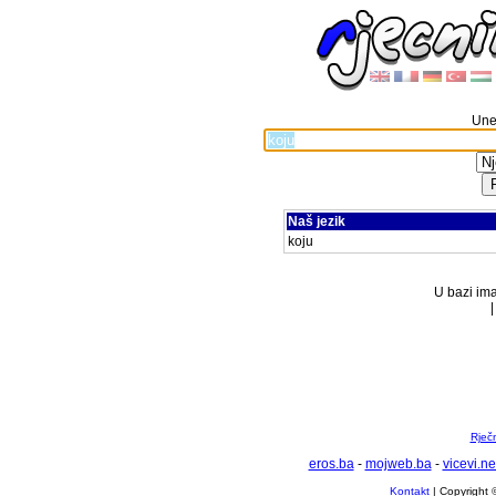
Unes
Naš jezik
koju
U bazi ima
Rječ
eros.ba
-
mojweb.ba
-
vicevi.ne
Kontakt
| Copyright