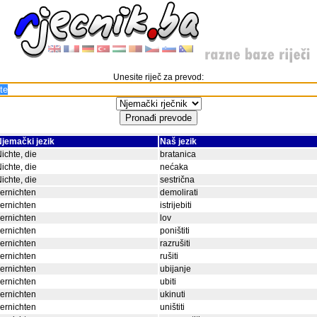
Unesite riječ za prevod:
jemački jezik
Naš jezik
ichte, die
bratanica
ichte, die
nećaka
ichte, die
sestrična
ernichten
demolirati
ernichten
istrijebiti
ernichten
lov
ernichten
poništiti
ernichten
razrušiti
ernichten
rušiti
ernichten
ubijanje
ernichten
ubiti
ernichten
ukinuti
ernichten
uništiti