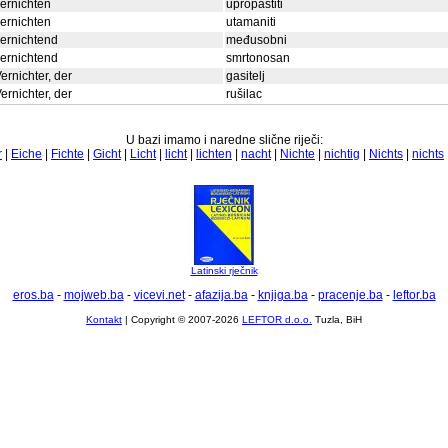
ernichten
upropastiti
ernichten
utamaniti
ernichtend
međusobni
ernichtend
smrtonosan
ernichter, der
gasitelj
ernichter, der
rušilac
U bazi imamo i naredne slične riječi:
r
|
Eiche
|
Fichte
|
Gicht
|
Licht
|
licht
|
lichten
|
nacht
|
Nichte
|
nichtig
|
Nichts
|
nichts
Latinski rječnik
eros.ba
-
mojweb.ba
-
vicevi.net
-
afazija.ba
-
knjiga.ba
-
pracenje.ba
-
leftor.ba
Kontakt
| Copyright © 2007-2026
LEFTOR d.o.o.
Tuzla, BiH