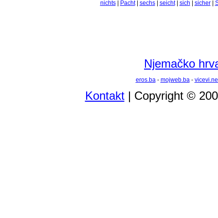
nichts
|
Pacht
|
sechs
|
seicht
|
sich
|
sicher
|
S
Njemačko hrvat
eros.ba
-
mojweb.ba
-
vicevi.ne
Kontakt
| Copyright © 20