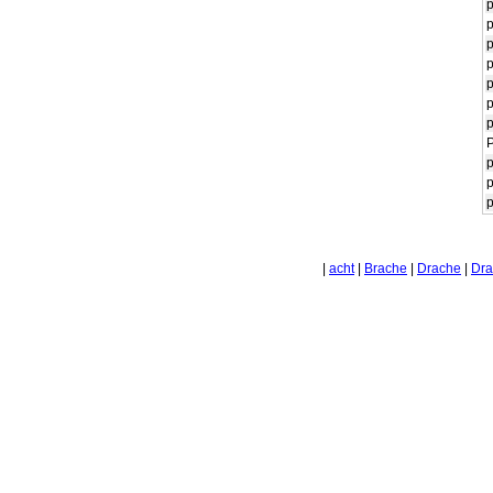
p
p
p
p
p
p
p
P
p
p
p
|
acht
|
Brache
|
Drache
|
Dra