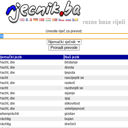
Unesite riječ za prevod:
jemački jezik
Naš jezik
racht, die
blistanje
racht, die
divota
racht, die
ljepota
racht
rascijepiti se
racht, die
raskoš
racht
razdvojiti se
racht, die
sijanje
racht, die
sjaj
racht, die
slikovitost
racht, die
velelijepnost
arbenprächti
gizdav
rächtig
bujan
rächtig
drečeći