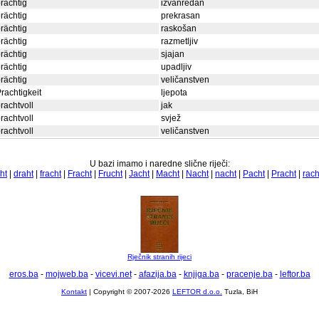
rächtig
izvanredan
rächtig
prekrasan
rächtig
raskošan
rächtig
razmetljiv
rächtig
sjajan
rächtig
upadljiv
rächtig
veličanstven
rachtigkeit
ljepota
rachtvoll
jak
rachtvoll
svjež
rachtvoll
veličanstven
U bazi imamo i naredne slične riječi:
ht
|
draht
|
fracht
|
Fracht
|
Frucht
|
Jacht
|
Macht
|
Nacht
|
nacht
|
Pacht
|
Pracht
|
rac
Rječnik stranih rijeci
eros.ba
-
mojweb.ba
-
vicevi.net
-
afazija.ba
-
knjiga.ba
-
pracenje.ba
-
leftor.ba
Kontakt
| Copyright © 2007-2026
LEFTOR d.o.o.
Tuzla, BiH