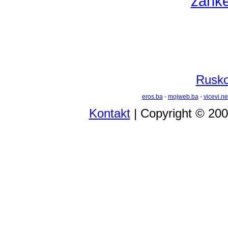
zank
Rusko 
eros.ba
-
mojweb.ba
-
vicevi.ne
Kontakt
| Copyright © 20