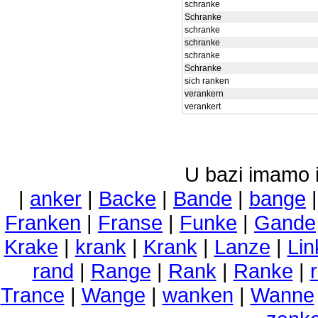
schranke
Schranke
schranke
schranke
schranke
Schranke
sich ranken
verankern
verankert
U bazi imamo i 
|
anker
|
Backe
|
Bande
|
bange
Franken
|
Franse
|
Funke
|
Gande
Krake
|
krank
|
Krank
|
Lanze
|
Lin
rand
|
Range
|
Rank
|
Ranke
|
Trance
|
Wange
|
wanken
|
Wanne