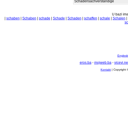
Schadensachverständige
U bazi ima
|
schaben
|
Schaben
|
schade
|
Schade
|
Schaden
|
schaffen
|
schale
|
Schalen
|
s
Englesko
eros.ba
-
mojweb.ba
-
vicevi.ne
Kontakt
| Copyright