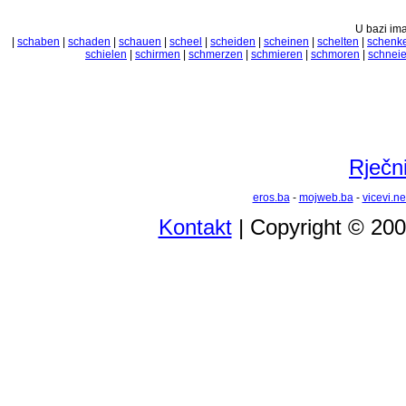
U bazi ima
|
schaben
|
schaden
|
schauen
|
scheel
|
scheiden
|
scheinen
|
schelten
|
schenk
schielen
|
schirmen
|
schmerzen
|
schmieren
|
schmoren
|
schnei
Rječni
eros.ba
-
mojweb.ba
-
vicevi.ne
Kontakt
| Copyright © 20