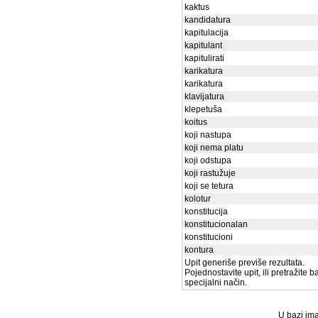
kaktus
kandidatura
kapitulacija
kapitulant
kapitulirati
karikatura
karikatura
klavijatura
klepetuša
koitus
koji nastupa
koji nema platu
koji odstupa
koji rastužuje
koji se tetura
kolotur
konstitucija
konstitucionalan
konstitucioni
kontura
Upit generiše previše rezultata.
Pojednostavite upit, ili pretražite 
specijalni način.
U bazi ima