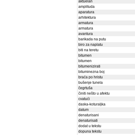
aktuelan
amplituda
aparatura
arhitektura
armatura
armatura
avantura
barikada na putu
biro za naplatu
biti na teretu
bitumen
bitumen
bitumenizirati
bituminezna boj
braća po hristu
bušenje tunela
čegrtuša
činiti nešto u afektu
cvatući
daska-koturaljka
datum
denaturisani
denaturisati
dodat u tekstu
dopuna tekstu