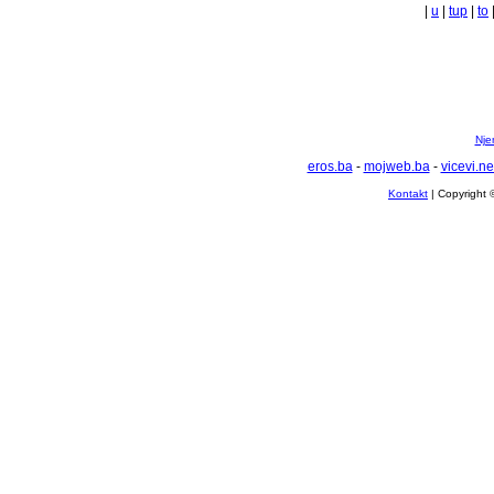
|
u
|
tup
|
to
Nje
eros.ba
-
mojweb.ba
-
vicevi.ne
Kontakt
| Copyright