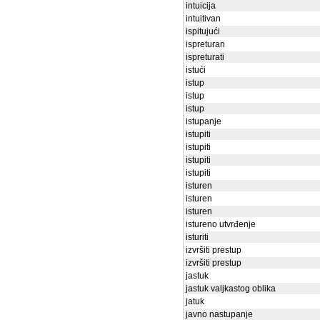
intuicija
intuitivan
ispitujući
ispreturan
ispreturati
istući
istup
istup
istup
istupanje
istupiti
istupiti
istupiti
istupiti
isturen
isturen
isturen
istureno utvrđenje
isturiti
izvršiti prestup
izvršiti prestup
jastuk
jastuk valjkastog oblika
jatuk
javno nastupanje