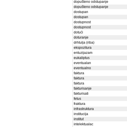
dopušteno odstupanje
dopušteno odstupanje
dostupan
dostupan
dostupnost
dostupnost
dotući
doturanje
drhtulja (riba)
ekspozitura
entuzijazam
eukaliptus
eventualan
eventualno
faktura
faktura
faktura
fakturisanje
fakturisati
fetus
fraktura
infrastruktura
institucija
institut
intelektualac