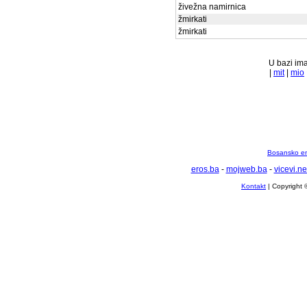
živežna namirnica
žmirkati
žmirkati
U bazi ima
|
mit
|
mio
Bosansko en
eros.ba
-
mojweb.ba
-
vicevi.ne
Kontakt
| Copyright