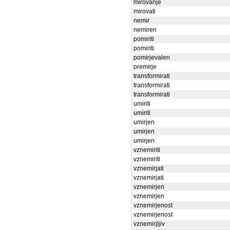
mirovanje
mirovati
nemir
nemiren
pomiriti
pomiriti
pomirjevalen
premirje
transformirati
transformirati
transformirati
umiriti
umiriti
umirjen
umirjen
umirjen
vznemiriti
vznemiriti
vznemirjati
vznemirjati
vznemirjen
vznemirjen
vznemirjenost
vznemirjenost
vznemirjljiv