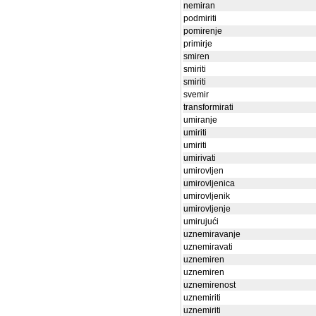
nemiran
podmiriti
pomirenje
primirje
smiren
smiriti
smiriti
svemir
transformirati
umiranje
umiriti
umiriti
umirivati
umirovljen
umirovljenica
umirovljenik
umirovljenje
umirujući
uznemiravanje
uznemiravati
uznemiren
uznemiren
uznemirenost
uznemiriti
uznemiriti