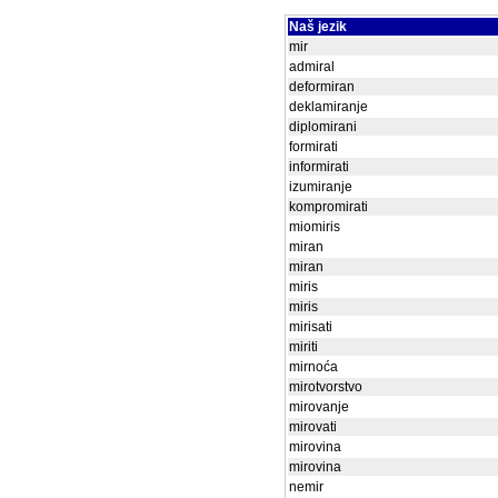
Naš jezik
mir
admiral
deformiran
deklamiranje
diplomirani
formirati
informirati
izumiranje
kompromirati
miomiris
miran
miran
miris
miris
mirisati
miriti
mirnoća
mirotvorstvo
mirovanje
mirovati
mirovina
mirovina
nemir