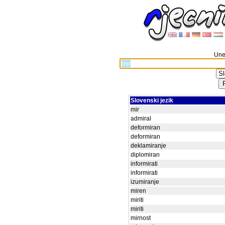
Unes
Slovenski jezik
mir
admiral
deformiran
deformiran
deklamiranje
diplomiran
informirati
informirati
izumiranje
miren
miriti
miriti
mirnost