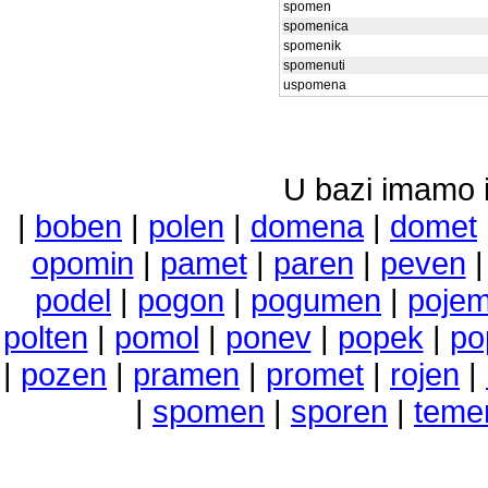
spomen
spomenica
spomenik
spomenuti
uspomena
U bazi imamo i 
|
boben
|
polen
|
domena
|
domet
opomin
|
pamet
|
paren
|
peven
podel
|
pogon
|
pogumen
|
poje
polten
|
pomol
|
ponev
|
popek
|
po
|
pozen
|
pramen
|
promet
|
rojen
|
|
spomen
|
sporen
|
teme