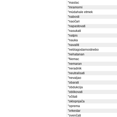
"maslac
"mramorni
"müdahale etmek
"nabosti
"naočari
"napastovati
"nasukati
"natpis
"nauka
"navaliti
"neblagodarnostnebo
"nehatanan
"Nemac
"nemaran
"neradnik
"neutralisati
"nevaljao
"obarati
"obdukcija
"oblikovati
"očitati
"oklopnjača
"oprema
"orkestar
"ovenčati