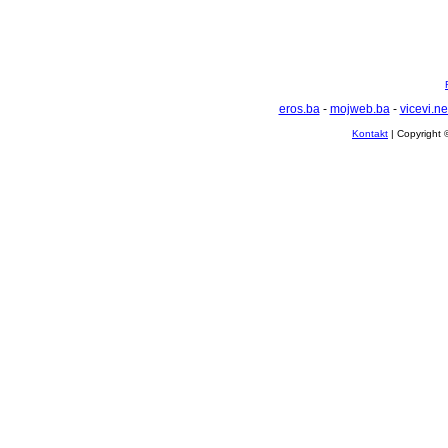
eros.ba
-
mojweb.ba
-
vicevi.ne
Kontakt
| Copyright