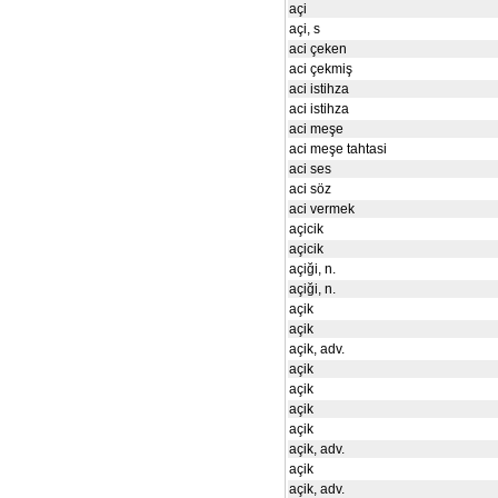
açi
açi, s
aci çeken
aci çekmiş
aci istihza
aci istihza
aci meşe
aci meşe tahtasi
aci ses
aci söz
aci vermek
açicik
açicik
açiği, n.
açiği, n.
açik
açik
açik, adv.
açik
açik
açik
açik
açik, adv.
açik
açik, adv.