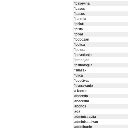
"paljevina
"pasoš
"pasus
"patrola
"pišati
"pista
"pivar
"pobožan
"polica
"potera
"povečanje
"probojan
"psihologija
"silazak
"ulica
"upučivati
"uveravanje
a kamoli
abeceda
abecedni
abonos
ada
administracija
administrativan
adoptiranje