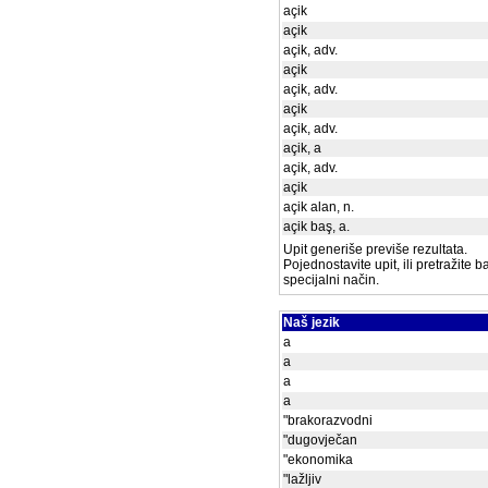
açik
açik
açik, adv.
açik
açik, adv.
açik
açik, adv.
açik, a
açik, adv.
açik
açik alan, n.
açik baş, a.
Upit generiše previše rezultata.
Pojednostavite upit, ili pretražite 
specijalni način.
Naš jezik
a
a
a
a
"brakorazvodni
"dugovječan
"ekonomika
"lažljiv