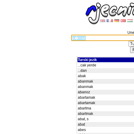
Unes
Turski jezik
...cak yerde
...dan
abak
abanmak
abanmak
abanoz
abartamak
abartamak
abartma
abartmak
abat, s
abat
abes