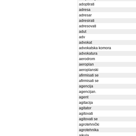
adoptirati
adresa
adresar
adresirati
adresovati
adut
adv
advokat
advokatska komora
advokatura
aerodrom
aeroplan
aeroplanski
afirmisati se
afirmisati se
agencija
agencijan.
agent
agitacija
agitator
agitovati
agitovati se
agrotehnički
agrotehnika
ajkula