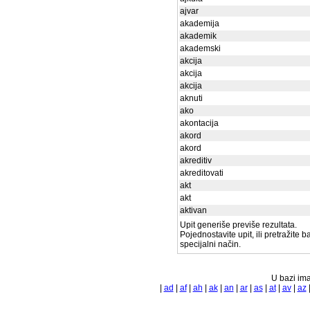
ajvar
akademija
akademik
akademski
akcija
akcija
akcija
aknuti
ako
akontacija
akord
akord
akreditiv
akreditovati
akt
akt
aktivan
Upit generiše previše rezultata.
Pojednostavite upit, ili pretražite 
specijalni način.
U bazi ima
|
ad
|
af
|
ah
|
ak
|
an
|
ar
|
as
|
at
|
av
|
az