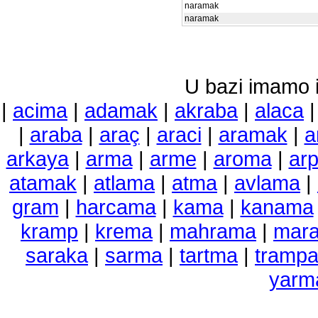
naramak
naramak
U bazi imamo i 
|
acima
|
adamak
|
akraba
|
alaca
|
araba
|
araç
|
araci
|
aramak
|
a
arkaya
|
arma
|
arme
|
aroma
|
ar
atamak
|
atlama
|
atma
|
avlama
|
gram
|
harcama
|
kama
|
kanama
kramp
|
krema
|
mahrama
|
mar
saraka
|
sarma
|
tartma
|
tramp
yarm