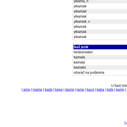
yikama, n
yikamak
yikamak
yikamak
yikamak, v
yikamak
yikamak
yikamak
Naš jezik
beskamatan
kamata
kamata
kamatni
obarač na puškama
U bazi ima
|
ama
|
mama
|
kada
|
kapa
|
dama
|
jama
|
kaca
|
kaba
|
kafa
|
kamp
|
Tu