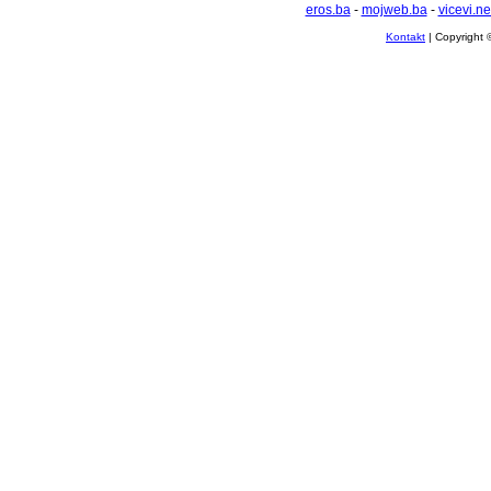
eros.ba
-
mojweb.ba
-
vicevi.ne
Kontakt
| Copyright