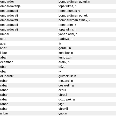
bombarder
bombardiman uçaği, n
bombardovanje
topa tutma, n
bombardovati
bombalamak, v
bombardovati
bombardiman etmek
bombardovati
bombarkiman etmek, v
bombardovati
bombarlmak
bombardovati
topa tutma, n
bumbar
yaban arisi, n
čabar
badaya, n
čabar
fiçi
čabar
gerdel, n
ilibar
kehlibar, n
dabar
kunduz, n
decembar
aralik, n.
dobar
güzel
dobar
iyi
olubarnik
güvecinlik, n
robar
mezarci, n
rabar
cesaretli, a
rabar
cesur
rabar
cüretli
rabar
gözü pek, a
rabar
yiğit
rabar
yürekli
alibar
çap, n