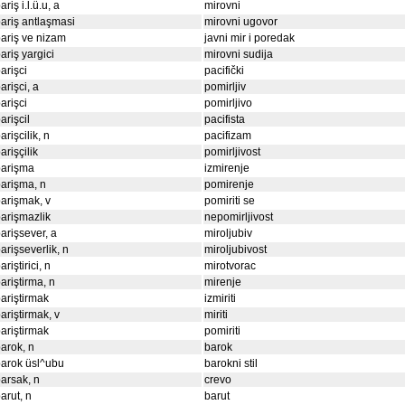
ariş i.l.ü.u, a
mirovni
ariş antlaşmasi
mirovni ugovor
ariş ve nizam
javni mir i poredak
ariş yargici
mirovni sudija
arişci
pacifički
arişci, a
pomirljiv
arişci
pomirljivo
arişcil
pacifista
arişcilik, n
pacifizam
arişçilik
pomirljivost
barişma
izmirenje
arişma, n
pomirenje
arişmak, v
pomiriti se
arişmazlik
nepomirljivost
arişsever, a
miroljubiv
arişseverlik, n
miroljubivost
ariştirici, n
mirotvorac
ariştirma, n
mirenje
ariştirmak
izmiriti
ariştirmak, v
miriti
ariştirmak
pomiriti
arok, n
barok
arok üsl^ubu
barokni stil
arsak, n
crevo
arut, n
barut