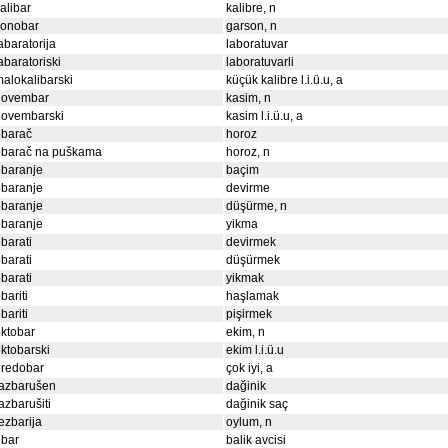
alibar
kalibre, n
konobar
garson, n
abaratorija
laboratuvar
abaratoriski
laboratuvarli
alokalibarski
küçük kalibre l.i.ü.u, a
novembar
kasim, n
novembarski
kasim l.i.ü.u, a
obarač
horoz
obarač na puškama
horoz, n
obaranje
baçim
obaranje
devirme
obaranje
düşürme, n
obaranje
yikma
barati
devirmek
barati
düşürmek
barati
yikmak
bariti
haşlamak
bariti
pişirmek
ktobar
ekim, n
ktobarski
ekim l.i.ü.u
predobar
çok iyi, a
razbarušen
dağinik
azbarušiti
dağinik saç
ezbarija
oylum, n
ibar
balik avcisi