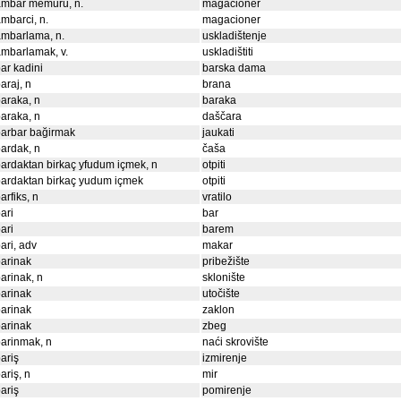
ambar memuru, n.
magacioner
mbarci, n.
magacioner
mbarlama, n.
uskladištenje
mbarlamak, v.
uskladištiti
ar kadini
barska dama
araj, n
brana
araka, n
baraka
araka, n
daščara
arbar bağirmak
jaukati
ardak, n
čaša
ardaktan birkaç yfudum içmek, n
otpiti
ardaktan birkaç yudum içmek
otpiti
arfiks, n
vratilo
ari
bar
ari
barem
ari, adv
makar
arinak
pribežište
arinak, n
sklonište
arinak
utočište
arinak
zaklon
arinak
zbeg
arinmak, n
naći skrovište
ariş
izmirenje
ariş, n
mir
ariş
pomirenje