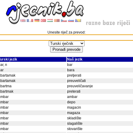
Unesite riječ za prevod:
urski jezik
Naš jezik
ar, n
bar
ar
bara
abartamak
pretjerati
abartamak
preuveličati
abartma
preuveličavanje
abartmak
preterati
ambar
ambar
ambar
depo
ambar
magacin
ambar
magaza
ambar
skladište
ambar
slagalište
ambar
stovarište