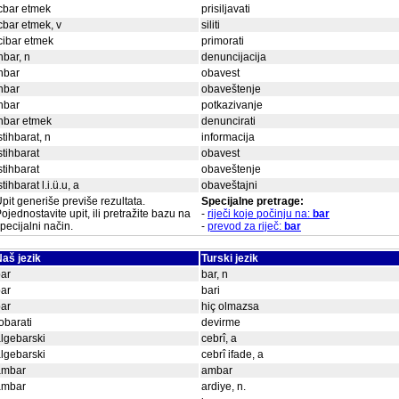
cbar etmek
prisiljavati
cbar etmek, v
siliti
cibar etmek
primorati
hbar, n
denuncijacija
hbar
obavest
hbar
obaveštenje
hbar
potkazivanje
hbar etmek
denuncirati
stihbarat, n
informacija
stihbarat
obavest
stihbarat
obaveštenje
stihbarat l.i.ü.u, a
obaveštajni
pit generiše previše rezultata.
Specijalne pretrage:
ojednostavite upit, ili pretražite bazu na
-
riječi koje počinju na:
bar
pecijalni način.
-
prevod za riječ:
bar
aš jezik
Turski jezik
ar
bar, n
ar
bari
ar
hiç olmazsa
obarati
devirme
lgebarski
cebrî, a
lgebarski
cebrî ifade, a
ambar
ambar
ambar
ardiye, n.