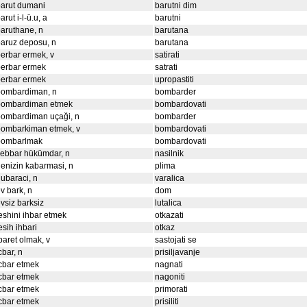
arut dumani
barutni dim
arut i-l-ü.u, a
barutni
aruthane, n
barutana
aruz deposu, n
barutana
erbar ermek, v
satirati
berbar ermek
satrati
berbar ermek
upropastiti
bombardiman, n
bombarder
bombardiman etmek
bombardovati
bombardiman uçaği, n
bombarder
bombarkiman etmek, v
bombardovati
bombarlmak
bombardovati
ebbar hükümdar, n
nasilnik
enizin kabarmasi, n
plima
ubaraci, n
varalica
v bark, n
dom
vsiz barksiz
lutalica
eshini ihbar etmek
otkazati
esih ihbari
otkaz
baret olmak, v
sastojati se
cbar, n
prisiljavanje
cbar etmek
nagnati
cbar etmek
nagoniti
cbar etmek
primorati
cbar etmek
prisiliti