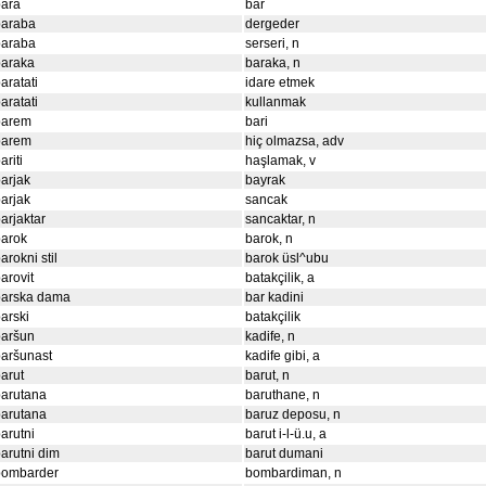
bara
bar
baraba
dergeder
baraba
serseri, n
baraka
baraka, n
aratati
idare etmek
aratati
kullanmak
barem
bari
barem
hiç olmazsa, adv
ariti
haşlamak, v
arjak
bayrak
arjak
sancak
arjaktar
sancaktar, n
barok
barok, n
arokni stil
barok üsl^ubu
arovit
batakçilik, a
barska dama
bar kadini
arski
batakçilik
baršun
kadife, n
aršunast
kadife gibi, a
arut
barut, n
barutana
baruthane, n
barutana
baruz deposu, n
arutni
barut i-l-ü.u, a
arutni dim
barut dumani
bombarder
bombardiman, n