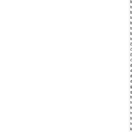
ć
g
g
h
h
h
h
h
h
k