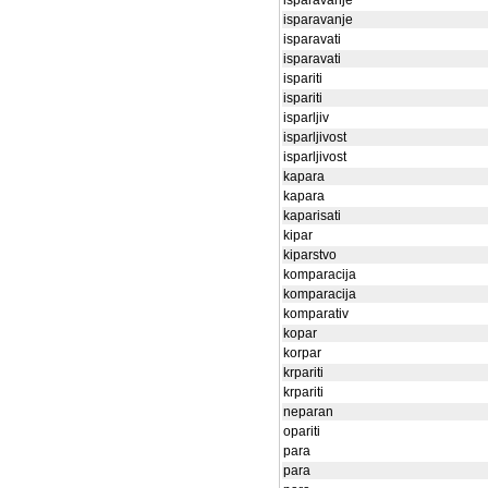
isparavanje
isparavanje
isparavati
isparavati
ispariti
ispariti
isparljiv
isparljivost
isparljivost
kapara
kapara
kaparisati
kipar
kiparstvo
komparacija
komparacija
komparativ
kopar
korpar
krpariti
krpariti
neparan
opariti
para
para