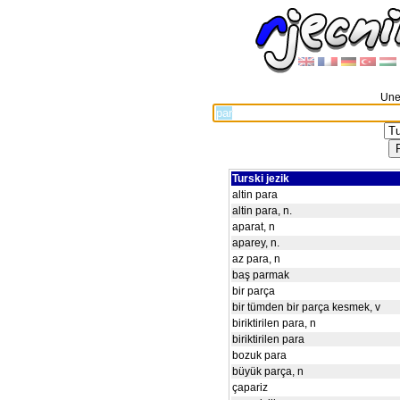
Unes
Turski jezik
altin para
altin para, n.
aparat, n
aparey, n.
az para, n
baş parmak
bir parça
bir tümden bir parça kesmek, v
biriktirilen para, n
biriktirilen para
bozuk para
büyük parça, n
çapariz