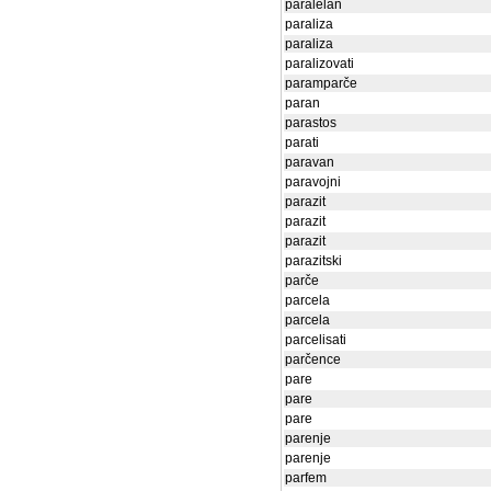
paralelan
paraliza
paraliza
paralizovati
paramparče
paran
parastos
parati
paravan
paravojni
parazit
parazit
parazit
parazitski
parče
parcela
parcela
parcelisati
parčence
pare
pare
pare
parenje
parenje
parfem