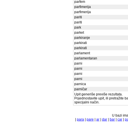
parfem
parfimerija
parfimerija
pariti
pariti
park
parket
parkiranje
parkirati
parkirati
parlament
parlamentaran
parni
parni
parni
parni
parnica
parničar
Upit generiše previše rezultata.
Pojednostavite upit, ili pretražite 
specijalni način.
U bazi ima
|
para
|
pare
|
ar
|
dar
|
bar
|
car
|
p