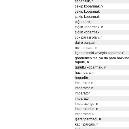
çaparizlik, n
çekip koparmak, v
çekip koparmak
çekip koparmak
çiğerpare, n
çiğlik koparmak, v
çiğlik koparmak
çok parasi olan, n
daire parçasi
ecnebi para, n
figan etmekl vaveyla koparmak"
gönderilen mal ya da para hakkin
raporu, n
gürültü koparmak, v
hazir para, n
hoparlör, n
imparator, n
imparator, n
imparator
imparator
imparatoriçe, n
imparatorluk, n
imparatorluk
işaret parmaği, n
kâğit parçasi, n