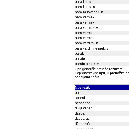
para l.i.ü.u
para l.i.ü.u, a
para muaveneti, n
para vermek
para vermek
para vermek, v
para vermek
para vermek
para yardimi, n
para yardimi etmek, v
paraf, n
parafe, n
parafe etmek, v
Upit generiše previše rezultata.
Pojednostavite upit, ili pretražite 
specijalni način.
Naš jezik
par
aparat
besparica
divlji vepar
džepar
džeparac
džeparoš