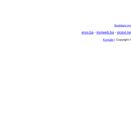
Ilustrirani 
eros.ba
-
mojweb.ba
-
vicevi.ne
Kontakt
| Copyright