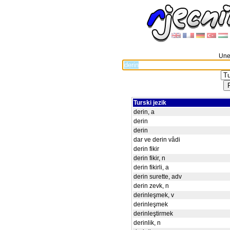
Unes
Turski jezik
derin, a
derin
derin
dar ve derin vâdi
derin fikir
derin fikir, n
derin fikirli, a
derin surette, adv
derin zevk, n
derinleşmek, v
derinleşmek
derinleştirmek
derinlik, n