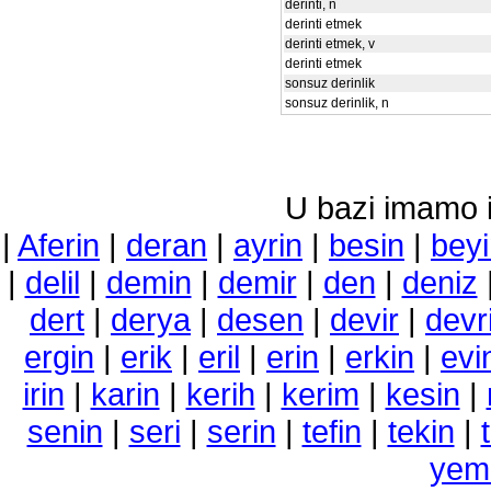
derinti, n
derinti etmek
derinti etmek, v
derinti etmek
sonsuz derinlik
sonsuz derinlik, n
U bazi imamo i 
|
Aferin
|
deran
|
ayrin
|
besin
|
bey
|
delil
|
demin
|
demir
|
den
|
deniz
dert
|
derya
|
desen
|
devir
|
devr
ergin
|
erik
|
eril
|
erin
|
erkin
|
evi
irin
|
karin
|
kerih
|
kerim
|
kesin
|
senin
|
seri
|
serin
|
tefin
|
tekin
|
yem