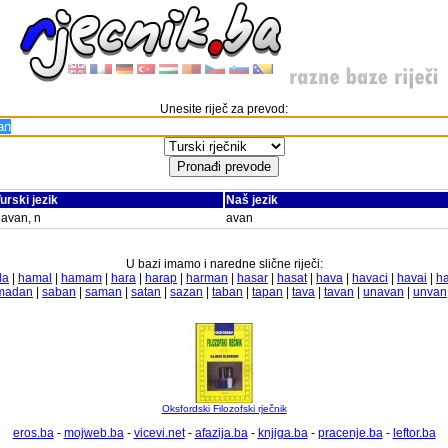
Unesite riječ za prevod:
urski jezik
Naš jezik
avan, n
avan
U bazi imamo i naredne slične riječi:
la
|
hamal
|
hamam
|
hara
|
harap
|
harman
|
hasar
|
hasat
|
hava
|
havaci
|
havai
|
ha
madan
|
saban
|
saman
|
satan
|
sazan
|
taban
|
tapan
|
tava
|
tavan
|
unavan
|
unvan
Oksfordski Filozofski rječnik
eros.ba
-
mojweb.ba
-
vicevi.net
-
afazija.ba
-
knjiga.ba
-
pracenje.ba
-
leftor.ba