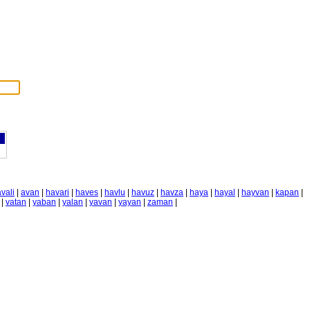
vali
|
avan
|
havari
|
haves
|
havlu
|
havuz
|
havza
|
haya
|
hayal
|
hayvan
|
kapan
|
|
vatan
|
yaban
|
yalan
|
yavan
|
yayan
|
zaman
|