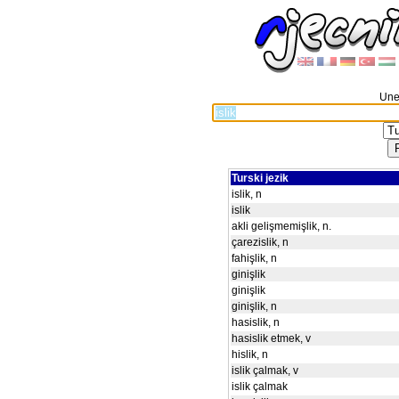
Unes
Turski jezik
islik, n
islik
akli gelişmemişlik, n.
çarezislik, n
fahişlik, n
ginişlik
ginişlik
ginişlik, n
hasislik, n
hasislik etmek, v
hislik, n
islik çalmak, v
islik çalmak