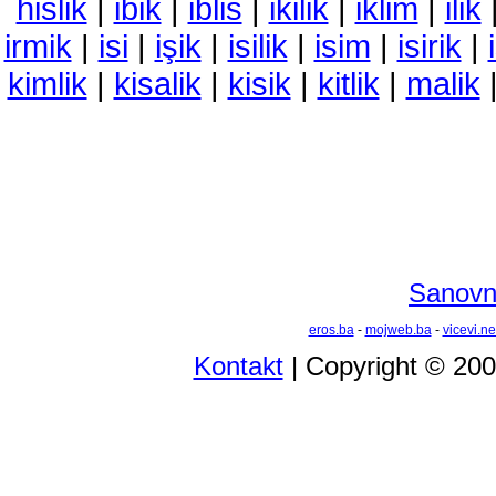
hislik
|
ibik
|
iblis
|
ikilik
|
iklim
|
ilik
irmik
|
isi
|
işik
|
isilik
|
isim
|
isirik
|
kimlik
|
kisalik
|
kisik
|
kitlik
|
malik
Sanovni
eros.ba
-
mojweb.ba
-
vicevi.ne
Kontakt
| Copyright © 20